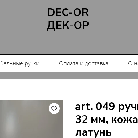
DEC-OR
ДЕК-ОР
бельные ручки
Оплата и доставка
О н
art. 049 ру
32 мм, кожа
латунь