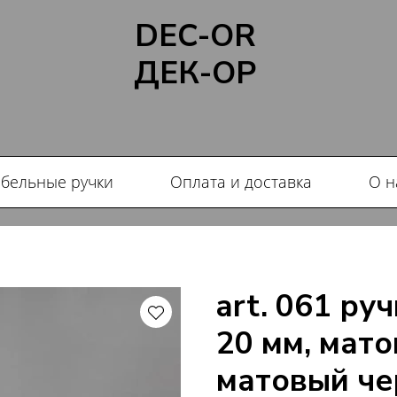
DEC-OR
ДЕК-ОР
бельные ручки
Оплата и доставка
О н
art. 061 ру
20 мм, мато
матовый ч