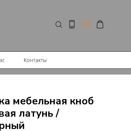
ас
Контакты
чка мебельная кноб
вая латунь /
ерный