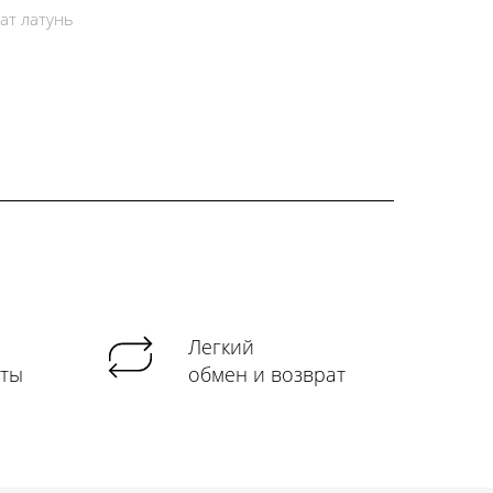
ат латунь
Легкий
аты
обмен и возврат