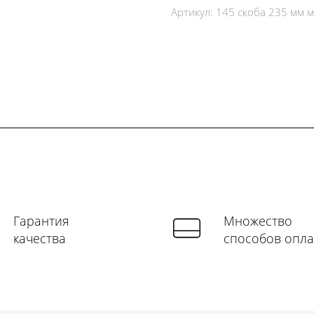
Артикул:
145 скоба 235 мм м
Гарантия
Множество
качества
способов опл