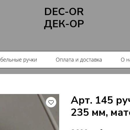
DEC-OR
ДЕК-ОР
бельные ручки
Оплата и доставка
О н
Арт. 145 р
235 мм, мат