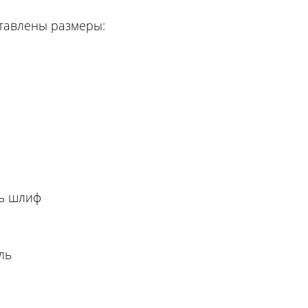
ставлены размеры:
нь шлиф
ль