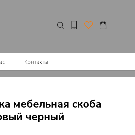
ас
Контакты
чка мебельная скоба
овый черный