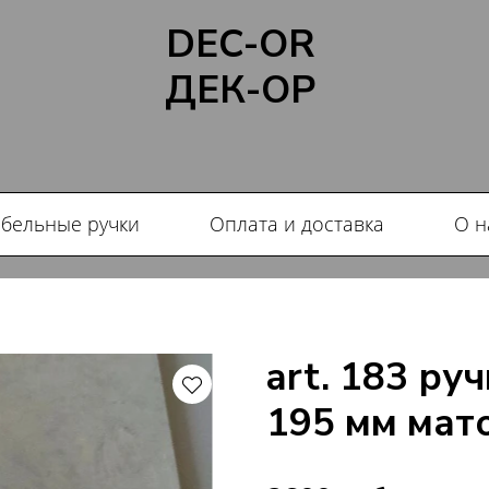
DEC-OR
ДЕК-ОР
бельные ручки
Оплата и доставка
О н
art. 183 ру
195 мм мат