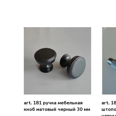
art. 181 ручка мебельная
art. 
кноб матовый черный 30 мм
штопо
черн